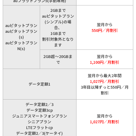
auフラットプラン5(学割専用)
2GBまで
auピタットプラン
(シンプル)の場
翌月から
auピタットプラン
合、
550円／月割引
auピタットプラン
1GBまで
(s)
割引対象外となり
auピタットプラン
ます
N(s)
2GB超～20GBま
翌月から
で
1,100円／月割引
翌月から最大2年間
1,027円／月割引
データ定額1
3年目以降ずっと550円／月
割引
データ定額2／3
データ定額3cp
ジュニアスマートフォンプラン
翌月から
シニアプラン
1,027円／月割引
LTEフラットcp
データ定額2／3(ケータイ)