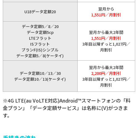
翌月から
U18データ定額20
1,551円／月割引
データ定額5／8／20
データ定額5cp
翌月から最大2年間
LTEフラット
1,551円／月割引
ISフラット
3年目以降ずっと1,027円／
プランF(IS)シンプル
月割引
データ定額5／8(ケータイ)
翌月から最大2年間
データ定額10／13／30
2,200円／月割引
データ定額10／13(ケータイ)
3年目以降ずっと1,027円／
月割引
※4G LTE(au VoLTE対応)Android™スマートフォンの「料
金プラン」「データ定額サービス」は名称に(V)がつきま
す。
手続きの流れ