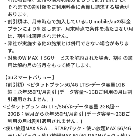
それまでの割引額をご利用料金に合算し請求する場合が
あります。
・割引額は、月末時点で加入しているUQ mobile/auの料金
プランにより判定します。月末時点で条件を満たさない月
は、割引は適用されません。
・弊社が実施する他の施策とは併用できない場合がありま
す。
・対象のWiMAX ＋5Gサービスを解約された場合、割引の適
用は解約月の当月をもって終了します。
【auスマートバリュー】
（割引額）<ピタットプラン5G/4G LTE>データ容量1GB
超：永年550円/月割引 (データ容量～1GBご利用の月は割
引適用されません。)
<ピタットプラン 4G LTE/5G(s)>データ容量 2GB超～
20GB：翌月から永年550円/月割引 (データ容量～2GBご
利用の月は割引適用されません。)
<使い放題MAX 5G ALL STARパック・使い放題MAX 5G/4G
テレビパック・使い放題MAX 5G/4G DAZNパック・使い